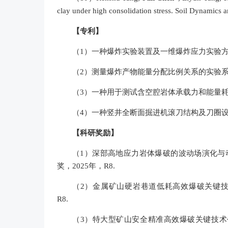
clay under high consolidation stress. Soil Dynamics
【专利】
（
1
）
一种爆炸实验装置及一维爆炸应力实验方法
（
2
）
测量爆炸产物能量分配比例关系的实验系统
（
3
）
一种用于测试含空腔岩体承载力和能量耗散
（
4
）
一种竖井全断面掘进机滚刀结构及刀圈设计
【科研奖励】
（1）深部高地应力岩体爆破的波动场演化与
奖，2025年，R8.
（2）金属矿山硬岩巷道低耗高效爆破关键技
R8.
（3）特大型矿山安全精准高效爆破关键技术