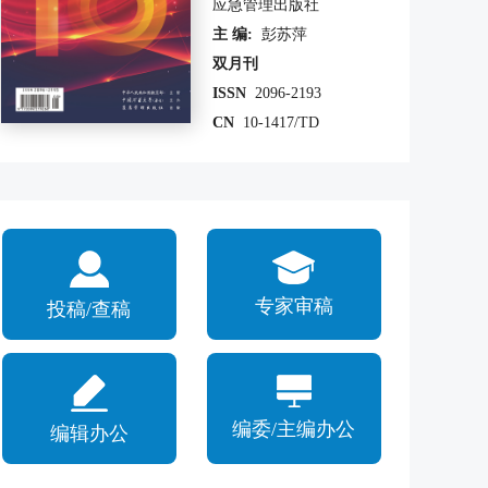
应急管理出版社
主 编:
彭苏萍
双月刊
ISSN
2096-2193
CN
10-1417/TD
专家审稿
投稿/查稿
编委/主编办公
编辑办公