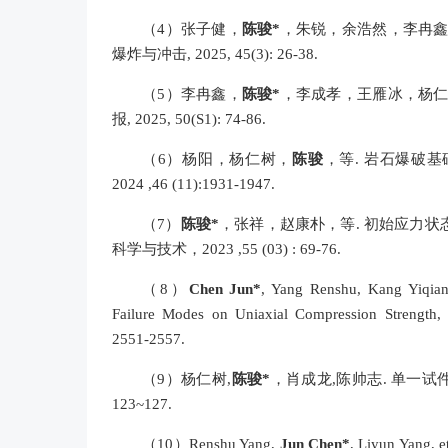
（
4
）
张子健，
陈骏*
，朱锐，余浩然，李冉鑫
爆炸与冲击, 2025, 45(3): 26-38.
（
5
）
李冉鑫，
陈骏*
，李成孝，王雁冰，杨仁
报, 2025, 50(S1): 74-86.
（
6
）
杨阳，杨仁树，
陈骏
，等. 岩石爆破
2024 ,46 (11):1931-1947.
（
7
）
陈骏*
，张祥，赵康朴，等. 初始应力状
科学与技术，2023 ,55 (03) : 69-76.
（
8
）
Chen Jun*
, Yang Renshu, Kang Yiqian
Failure Modes on Uniaxial Compression Strength, 
2551-2557.
（
9
）
杨仁树,
陈骏*
，肖成龙,陈帅志. 单一试件确
123~127.
（
10
）
Renshu Yang,
Jun Chen*
, Liyun Yang, e