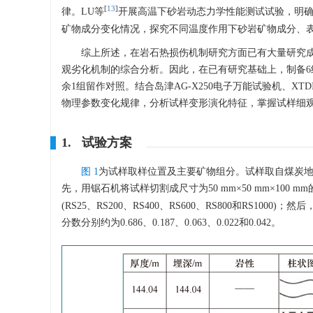
[
13
]
律。LU等
开展高温下砂岩动态力学性能测试试验，明
矿物成分变化情况，探究不同温度作用下砂岩矿物成分、
综上所述，在岩石热损伤机制研究方面已有大量研究
观劣化机制的综合分析。因此，在已有研究基础上，制备6组方柱形
余1组留作对照。结合岛津AG-X250电子万能试验机、X
物理参数变化规律，分析试样变形演化特征，掌握试样细
1. 试验方案
图 1
为试样取样位置及主要矿物组分。试样取自煤炭地下
先，用锯石机将试样切割成尺寸为50 mm×50 mm×100
(RS25、RS200、RS400、RS600、RS800和RS
分数分别约为0.686、0.187、0.063、0.022和0.042。