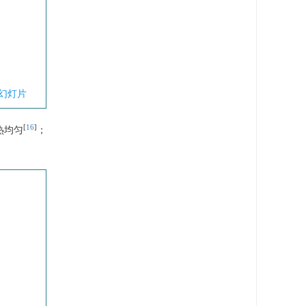
幻灯片
[
16
]
热均匀
；