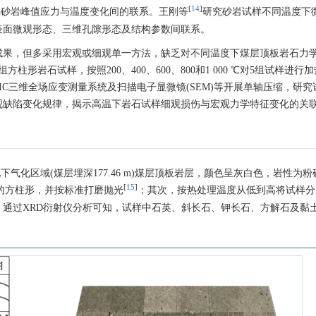
[
14
]
确砂岩峰值应力与温度变化间的联系。王刚等
研究砂岩试样不同温度下
表面微观形态、三维孔隙形态及结构参数间联系。
成果，但多采用宏观或细观单一方法，缺乏对不同温度下煤层顶板岩石力
岩石试样，按照200、400、600、800和1 000 ℃对5组试样进行
TDIC三维全场应变测量系统及扫描电子显微镜(SEM)等开展单轴压缩，研
观缺陷变化规律，揭示高温下岩石试样细观损伤与宏观力学特征变化的关
气化区域(煤层埋深177.46 m)煤层顶板岩层，颜色呈灰白色，岩性为粉
[
15
]
 mm的方柱形，并按标准打磨抛光
；其次，按热处理温度从低到高将试样分
1000)；然后，通过XRD衍射仪分析可知，试样中石英、斜长石、钾长石、方解石及