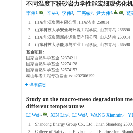
不同温度下粉砂岩力学性能宏细观劣化机
1
,
2
3
3
4
,
,
李伟
,
辛林
,
李伟
,
王宪敏
,
尹大伟
,
范
1.
山东能源集团有限公司, 山东济南 250014
2.
山东科技大学安全与环境工程学院, 山东青岛 266590
3.
山东能源集团新能源集团有限公司, 山东济南 250014
4.
山东科技大学能源与矿业工程学院, 山东青岛 266590
基金项目:
国家自然科学基金
52374211
国家自然科学基金
52274128
国家自然科学基金
52574153
泰山学者工程专项基金
tsqn202306199
详细信息
Study on the macro-meso degradation mec
different temperatures
1
,
2
3
3
LI Wei
,
XIN Lin
,
LI Wei
,
WANG Xianmin
,
YI
1.
Shandong Energy Group Co., Ltd., Jinan Shandong 2500
2.
College of Safety and Environmental Engineering, Shand