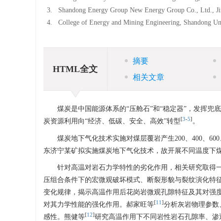
3.
Shandong Energy Group New Energy Group Co., Ltd., J
4.
College of Energy and Mining Engineering, Shandong Un
摘要
HTML全文
相关文章
煤炭是中国能源体系的“压舱石”和“稳定器”，发挥兜
[
3
-
5
]
炭资源利用向“经济、低碳、安全、高效”转型
。
煤炭地下气化技术实施对煤层覆岩产生200、400、60
东济宁某矿拟实施煤炭地下气化技术，故开展不同温度下
针对高温对岩石力学特性的劣化作用，相关研究取得
压组合条件下的宏微观破坏模式、断裂形貌与裂纹演化特
变化规律，揭示高温作用后花岗岩微观孔隙特征及其对强度
[
11
]
对其力学性能的强化作用。郝家旺等
分析灰岩物理参数
[
12
]
感性。熊健等
研究高温作用下不同岩性岩石孔隙率、渗