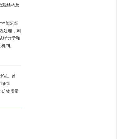
微观结构及
学性能宏细
加热处理，剩
究试样力学和
联机制。
砂岩。首
为6组
黏土矿物质量