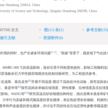
inan Shandong 250014, China
iversity of Science and Technology, Qingdao Shandong 266590, China
HTML全文
图
(11)
表
(1)
参考文献
(33)
施引文献
资源附件
(0)
[
1
-
2
]
底作用的同时，也产生诸多环境问题
。“双碳”背景下，煤炭地下气化技
0、800和1 000 ℃的高温影响，使岩石受不同程度热损伤，影响工程顺利实
煤层顶板岩石力学性能宏细观劣化机制试验研究，为工程提供参考。
[
8
]
一定成果。葛兆龙等
开展不同温度-围压下花岗岩冲击试验，探究花岗岩
[
9
]
征。黄彦华等
探究花岗岩单轴压缩强度、弹性模量、拉伸强度及压拉强
[
10
]
影响。WANG等
研究高温后砂岩细观结构特征，指出游离水蒸发和矿
、力学行为及破坏模式随温度的变化规律，表征热处理灰岩储能、耗能性
透率和声波速度的变化规律，并讨论不同岩性岩石动态弹性参数等随温度