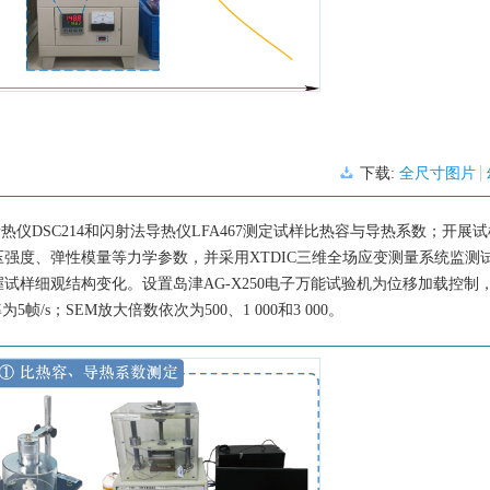
下载:
全尺寸图片
仪DSC214和闪射法导热仪LFA467测定试样比热容与导热系数；开展
抗压强度、弹性模量等力学参数，并采用XTDIC三维全场应变测量系统监测
试样细观结构变化。设置岛津AG-X250电子万能试验机为位移加载控制
5帧/s；SEM放大倍数依次为500、1 000和3 000。